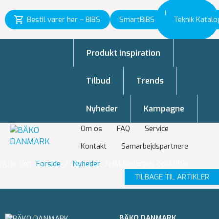
Inspiration
Bestil varer her – BIBS
SmartBIBS
Teknik Katalo
til vækst
Produkt inspiration
Tilbud
Trends
Nyheder
Kampagne
Om os
FAQ
Service
Kontakt
Samarbejdspartnere
Du er her:
Forside
/
Nyheder
/
HM Rugbrøds opskrifter
TILBAGE TIL ARTIKLER
BÄKO DANMARK