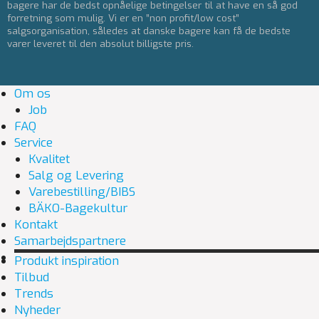
bagere har de bedst opnåelige betingelser til at have en så god
forretning som mulig. Vi er en ”non profit/low cost”
salgsorganisation, således at danske bagere kan få de bedste
varer leveret til den absolut billigste pris.
Om os
Job
FAQ
Service
Kvalitet
Salg og Levering
Varebestilling/BIBS
BÄKO-Bagekultur
Kontakt
Samarbejdspartnere
Produkt inspiration
Tilbud
Trends
Nyheder