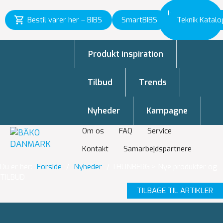
Inspiration
Bestil varer her – BIBS
SmartBIBS
Teknik Katalo
til vækst
Produkt inspiration
Tilbud
Trends
Nyheder
Kampagne
Om os
FAQ
Service
Kontakt
Samarbejdspartnere
Du er her:
Forside
/
Nyheder
/
THUNBERG > Nye produkter og
TILBUD
TILBAGE TIL ARTIKLER