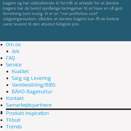
bagere og har udelukkende til formål at arbejde for at danske
bagere har de bedst opnåelige betingelser til at have en så god
forretning som mulig. Vi er en ”non profit/low cost”
salgsorganisation, således at danske bagere kan få de bedste
varer leveret til den absolut billigste pris.
Om os
Job
FAQ
Service
Kvalitet
Salg og Levering
Varebestilling/BIBS
BÄKO-Bagekultur
Kontakt
Samarbejdspartnere
Produkt inspiration
Tilbud
Trends